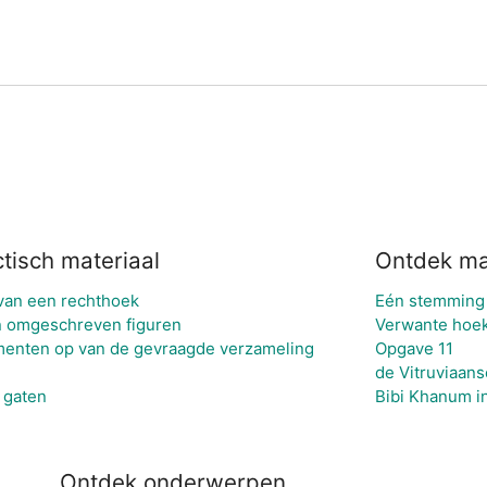
tisch materiaal
Ontdek ma
van een rechthoek
Eén stemming 
n omgeschreven figuren
Verwante hoe
menten op van de gevraagde verzameling
Opgave 11
de Vitruviaan
 gaten
Bibi Khanum i
Ontdek onderwerpen