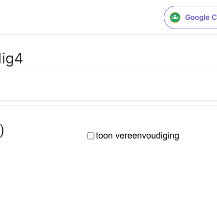
Google C
dig4