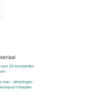
teriaal
voor 24 toonaarden
ken
se man - afmetingen
nkompoort timpaan