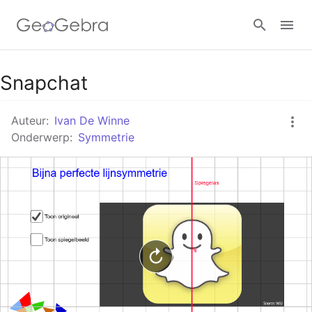
Google Classroom
Snapchat
Auteur:
Ivan De Winne
GeoGebra Klaslokaal
Onderwerp:
Symmetrie
Aanmelden