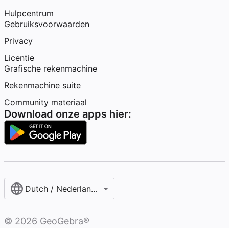
Hulpcentrum
Gebruiksvoorwaarden
Privacy
Licentie
Grafische rekenmachine
Rekenmachine suite
Community materiaal
Download onze apps hier:
Dutch / Nederlands‎ (België)‎
©
2026
GeoGebra®