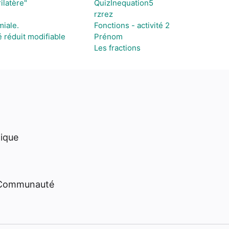
ilatère"
QuizInequation5
rzrez
iale.
Fonctions - activité 2
réduit modifiable
Prénom
Les fractions
hique
 Communauté