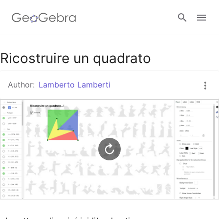
Google Classroom
Ricostruire un quadrato
Author:
Lamberto Lamberti
GeoGebra Classroom
Sign in