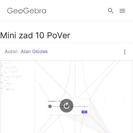
Google Classroom
Mini zad 10 PoVer
Autor:
Alan Głodek
GeoGebra Classroom
Zaloguj się