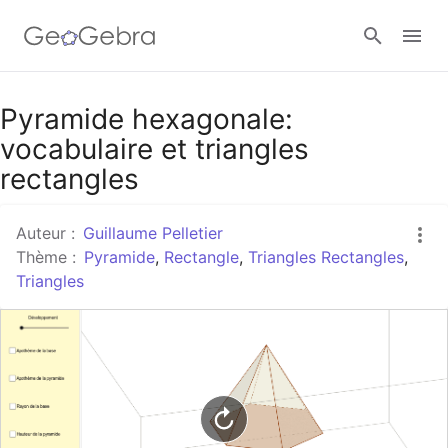
Google Classroom
Pyramide hexagonale:
vocabulaire et triangles
rectangles
Classe GeoGebra
Auteur :
Guillaume Pelletier
Thème :
Pyramide
,
Rectangle
,
Triangles Rectangles
,
Se connecter
Triangles