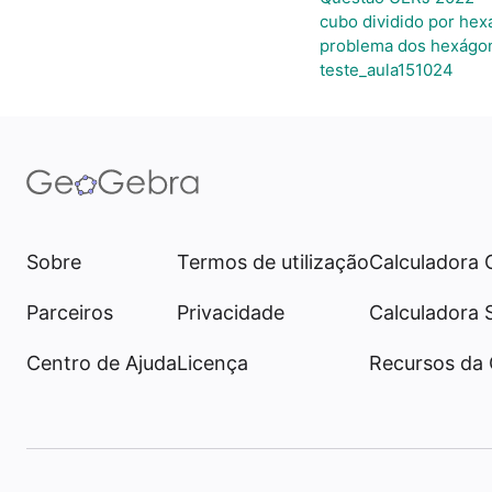
cubo dividido por he
problema dos hexágo
teste_aula151024
Sobre
Termos de utilização
Calculadora 
Parceiros
Privacidade
Calculadora 
Centro de Ajuda
Licença
Recursos da