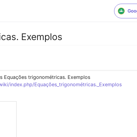
Goo
icas. Exemplos
g/wiki/index.php/Equações_trigonométricas._Exemplos