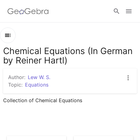
Google Classroom
Chemical Equations (In German
Outline
GeoGebra Classroom
by Reiner Hartl)
Chemical Equations (In German by Reiner Hartl)
Chem. Reaktionsgleichung - Übung 1
Author:
Lew W. S.
Sign in
Chem. Reaktionsgleichungen - Übung 7
Topic:
Equations
Chem. Reaktionsgleichungen - Übung 3
Collection of Chemical Equations
Chem. Reaktionsgleichungen - Übung 4
Chem. Reaktionsgleichungen - Übung 6
Chem. Reaktionsgleichungen - Übung 8