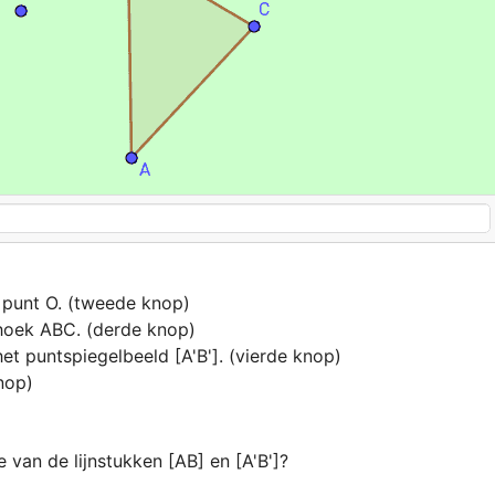
 punt O. (tweede knop)

hoek ABC. (derde knop)

et puntspiegelbeeld [A'B']. (vierde knop)

nop)
e van de lijnstukken [AB] en [A'B']?