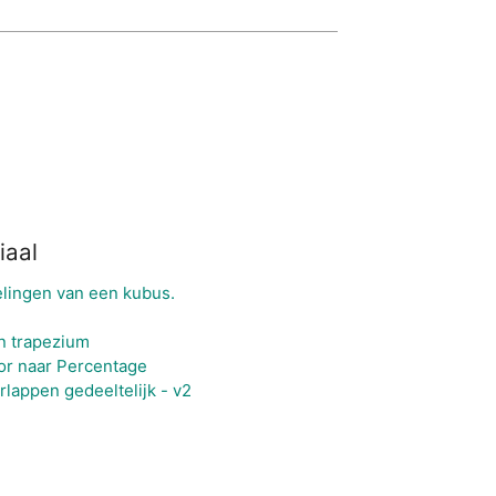
iaal
elingen van een kubus.
n trapezium
or naar Percentage
rlappen gedeeltelijk - v2