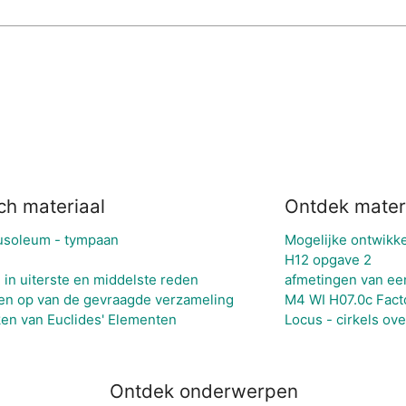
ch materiaal
Ontdek mater
ausoleum - tympaan
Mogelijke ontwikk
H12 opgave 2
 in uiterste en middelste reden
afmetingen van ee
en op van de gevraagde verzameling
M4 WI H07.0c Fact
ken van Euclides' Elementen
Locus - cirkels ove
Ontdek onderwerpen