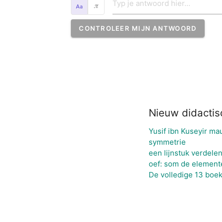
𝜋
CONTROLEER MIJN ANTWOORD
Nieuw didactis
Yusif ibn Kuseyir m
symmetrie
een lijnstuk verdelen
oef: som de element
De volledige 13 boe