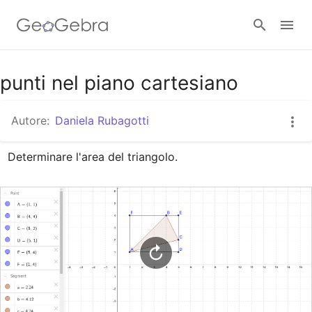
Google Classroom
punti nel piano cartesiano
Autore:
Daniela Rubagotti
GeoGebra Classroom
Determinare l'area del triangolo.
Accedi