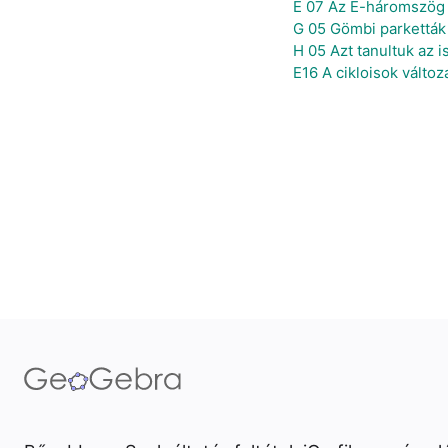
E 07 Az E-háromszög 
G 05 Gömbi parketták
H 05 Azt tanultuk az is
E16 A cikloisok változ