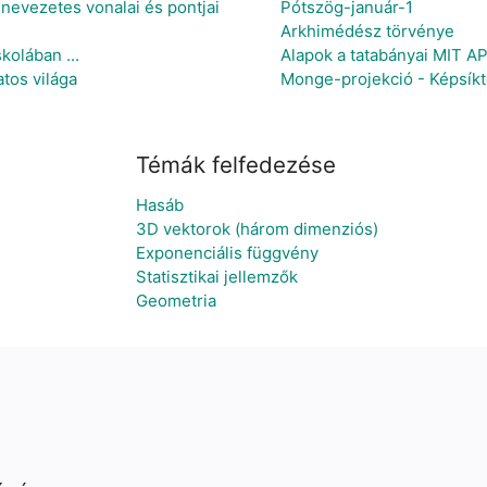
nevezetes vonalai és pontjai
Pótszög-január-1
Arkhimédész törvénye
kolában ...
Alapok a tatabányai MIT A
atos világa
Monge-projekció - Képsíkt
Témák felfedezése
Hasáb
3D vektorok (három dimenziós)
Exponenciális függvény
Statisztikai jellemzők
Geometria