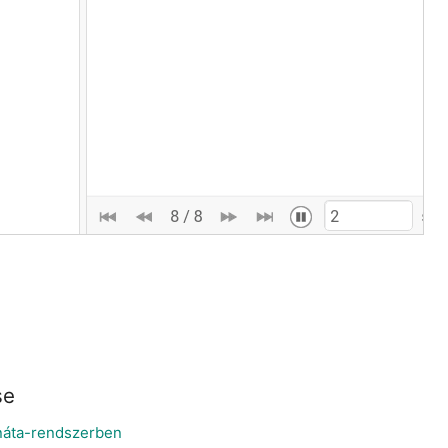
se
ináta-rendszerben