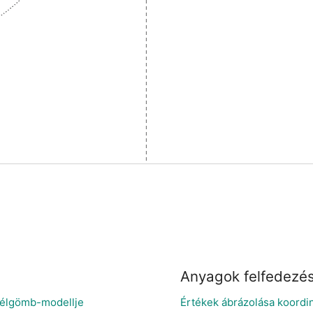
Anyagok felfedezé
k félgömb-modellje
Értékek ábrázolása koord