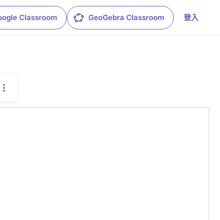
oogle Classroom
GeoGebra Classroom
登入