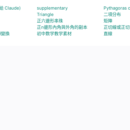
Claude)
supplementary
Pythagoras 
Triangle
二項分布
正六邊形串珠
矩陣
正n邊形內角與外角的副本
正切線或正切
轉變換
初中数学教学素材
直線