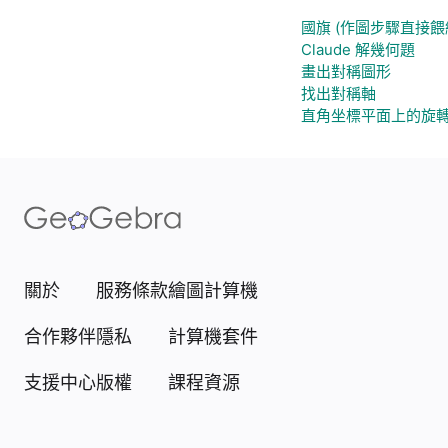
國旗 (作圖步驟直接餵給 
Claude 解幾何題
畫出對稱圖形
找出對稱軸
直角坐標平面上的旋
關於
服務條款
繪圖計算機
合作夥伴
隱私
計算機套件
支援中心
版權
課程資源