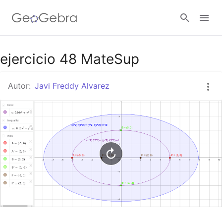
Google Classroom
ejercicio 48 MateSup
Autor:
Javi Freddy Alvarez
GeoGebra Classroom
Abrir sesión