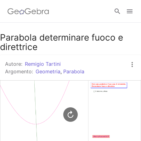
Google Classroom
Parabola determinare fuoco e
direttrice
GeoGebra Classroom
Autore:
Remigio Tartini
Argomento:
Geometria
,
Parabola
Accedi