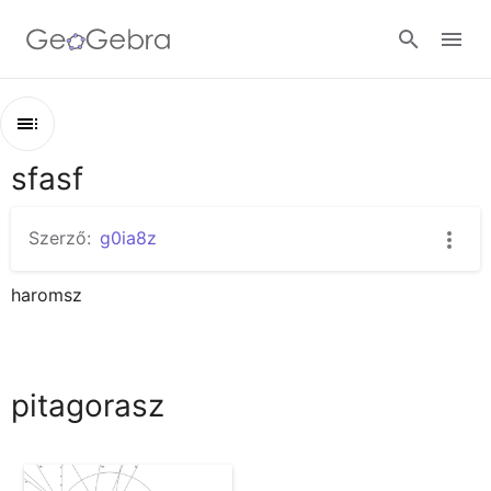
Bejelentkezés
sfasf
Áttekintés
sfasf
Szerző:
g0ia8z
pitagorasz
haromsz
pitagorasz