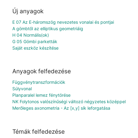
Új anyagok
E 07 Az E-háromszög nevezetes vonalai és pontjai
A gömbtől az elliptikus geometriáig
H 04 Normális(ok)
G 05 Gömbi parketták
Saját eszköz készítése
Anyagok felfedezése
Függvénytranszformációk
Súlyvonal
Planparalel lemez fénytörése
NK Folytonos valószínűségi változó négyzetes középpel
Merőleges axonometria - Az [x,y] sík leforgatása
Témák felfedezése