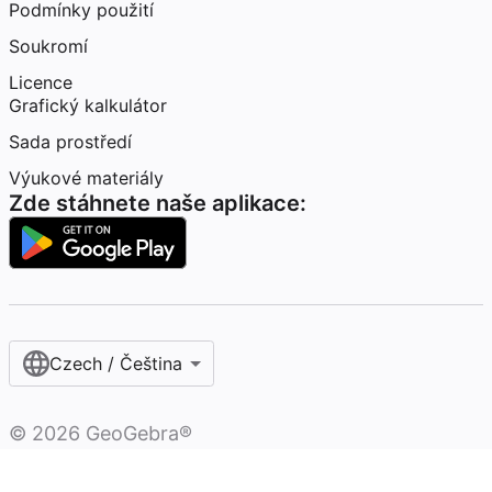
Podmínky použití
Soukromí
Licence
Grafický kalkulátor
Sada prostředí
Výukové materiály
Zde stáhnete naše aplikace:
Czech / Čeština‎
©
2026
GeoGebra®