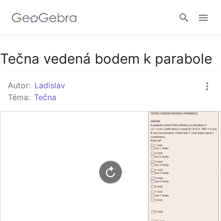
Google Classroom
Tečna vedená bodem k parabole
Autor:
Ladislav
GeoGebra Třída
Téma:
Tečna
Přihlásit