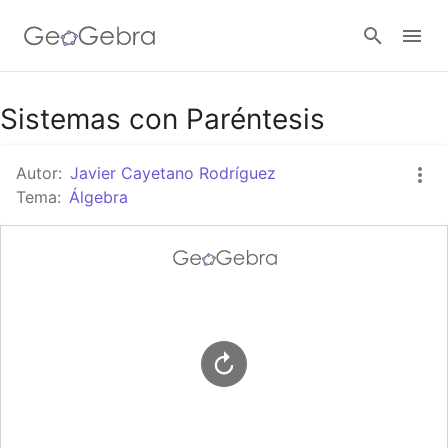
Google Classroom
Sistemas con Paréntesis
Autor:
Javier Cayetano Rodríguez
GeoGebra Classroom
Tema:
Álgebra
Abrir sesión