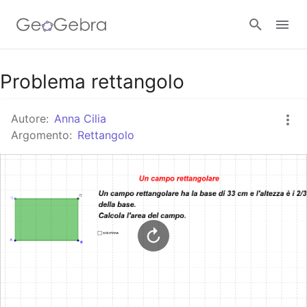
Google Classroom
Problema rettangolo
Autore:
Anna Cilia
GeoGebra Classroom
Argomento:
Rettangolo
Accedi