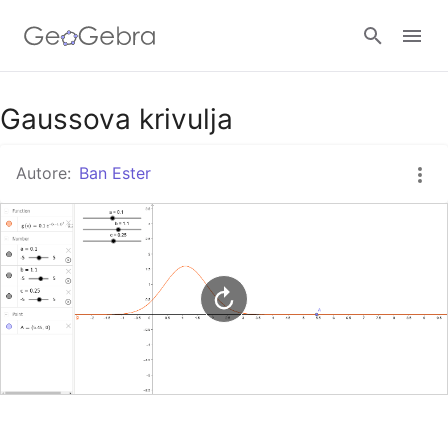
Google Classroom
Gaussova krivulja
Autore:
Ban Ester
GeoGebra Classroom
Accedi