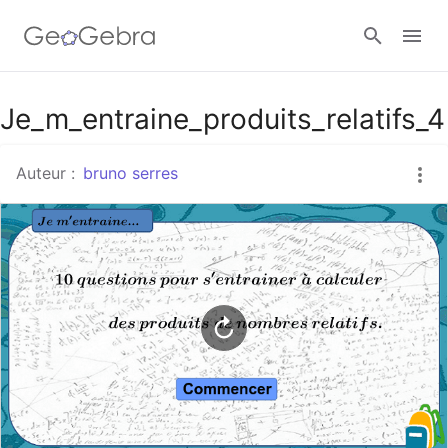
Google Classroom
Je_m_entraine_produits_relatifs_4
Auteur :
bruno serres
Classe GeoGebra
Se connecter