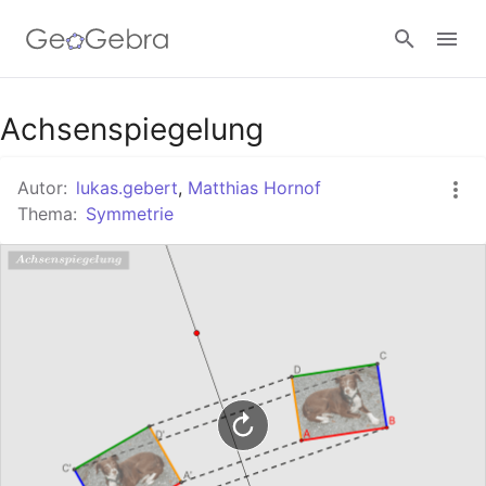
Google Classroom
Achsenspiegelung
Autor:
lukas.gebert
,
Matthias Hornof
GeoGebra Classroom
Thema:
Symmetrie
Anmelden