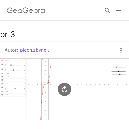
Google Classroom
pr 3
Autor:
piech.zbynek
GeoGebra Třída
Přihlásit