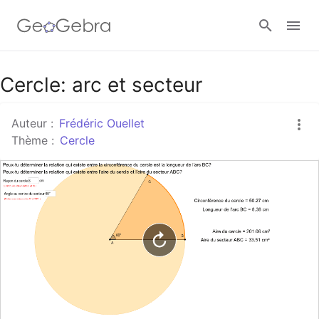
Google Classroom
Cercle: arc et secteur
Auteur :
Frédéric Ouellet
Classe GeoGebra
Thème :
Cercle
Se connecter