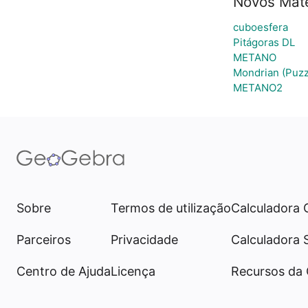
Novos Mate
cuboesfera
Pitágoras DL
METANO
Mondrian (Puzz
METANO2
Sobre
Termos de utilização
Calculadora 
Parceiros
Privacidade
Calculadora 
Centro de Ajuda
Licença
Recursos da