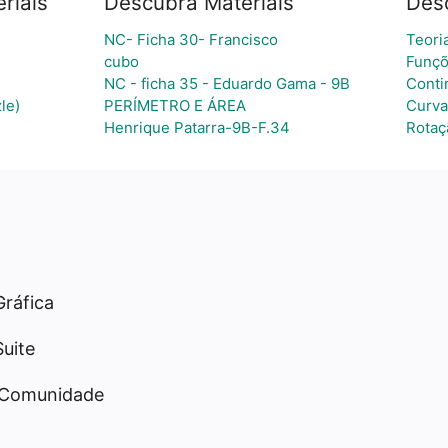
riais
Descubra Materiais
Desc
NC- Ficha 30- Francisco
Teori
cubo
Funçõ
NC - ficha 35 - Eduardo Gama - 9B
Conti
le)
PERÍMETRO E ÁREA
Curva
Henrique Patarra-9B-F.34
Rotaç
Gráfica
Suite
 Comunidade