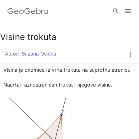
Google Classroom
Visine trokuta
Autor:
Suzana Osička
GeoGebra Razred
Visina je okomica iz vrha trokuta na suprotnu stranicu.

Prijavi se
Nacrtaj raznostraničan trokut i njegove visine.