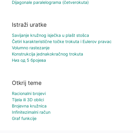
Dijagonale paralelograma (četverokuta)
Istraži uratke
Savijanje kružnog isječka u plašt stošca
Četiri karakteristične točke trokuta i Eulerov pravac
Volumno rastezanje
Konstrukcija jednakokračnog trokuta
Низ од 5 бројева
Otkrij teme
Racionalni brojevi
Tijela ili 3D oblici
Brojevna kružnica
Infinitezimalni račun
Graf funkcije