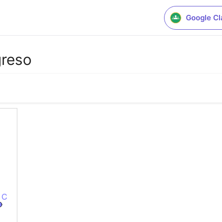
Google C
greso