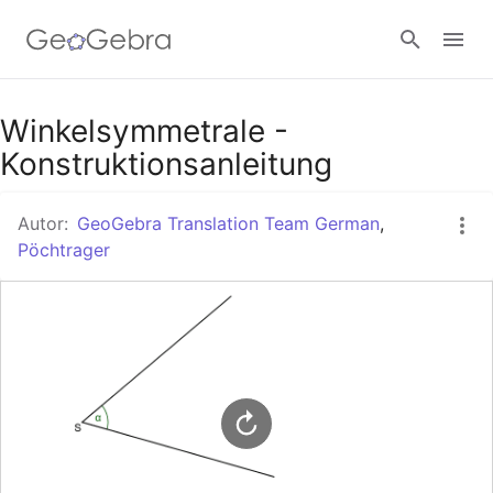
Google Classroom
Winkelsymmetrale -
Konstruktionsanleitung
GeoGebra Classroom
Autor:
GeoGebra Translation Team German
,
Pöchtrager
Anmelden