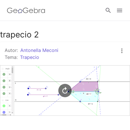
Google Classroom
trapecio 2
Autor:
Antonella Meconi
GeoGebra Classroom
Tema:
Trapecio
Abrir sesión