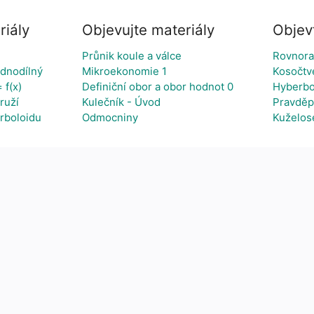
riály
Objevujte materiály
Objev
Průnik koule a válce
Rovnora
ednodílný
Mikroekonomie 1
Kosočtv
 f(x)
Definiční obor a obor hodnot 0
Hyberbo
ruží
Kulečník - Úvod
Pravděp
rboloidu
Odmocniny
Kuželos