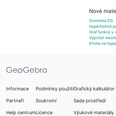
Nové mate
Dominika DG
Hyperboloid j
Graf funkce y =
Výpočet mezik
Křivka na hype
Informace
Podmínky použití
Grafický kalkulátor
Partneři
Soukromí
Sada prostředí
Help centrum
Licence
Výukové materiály