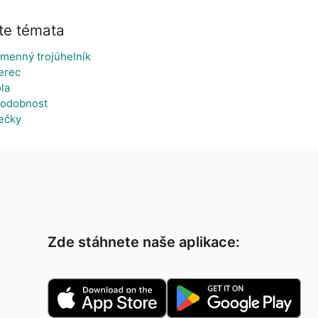
te témata
menný trojúhelník
erec
la
odobnost
ečky
Zde stáhnete naše aplikace: