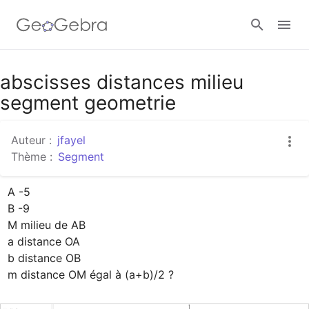
Google Classroom
abscisses distances milieu
segment geometrie
Classe GeoGebra
Auteur :
jfayel
Thème :
Segment
Se connecter
A -5

B -9

M milieu de AB

a distance OA

b distance OB

m distance OM égal à (a+b)/2 ?