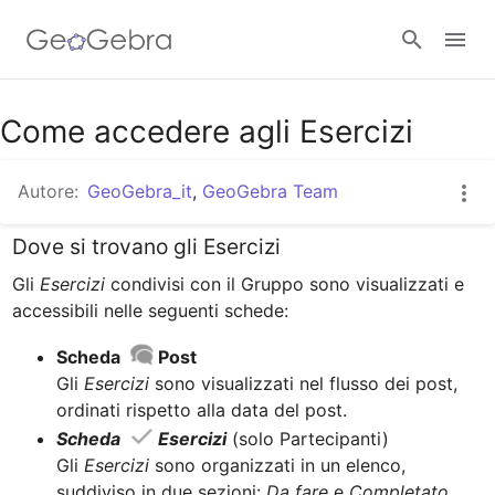
Come accedere agli Esercizi
Accedi
Autore:
GeoGebra_it
,
GeoGebra Team
Dove si trovano gli Esercizi
Gli 
Esercizi
 condivisi con il Gruppo sono visualizzati e 
Scheda 
Post
Gli
 Esercizi 
sono visualizzati nel flusso dei post, 
Scheda 
Esercizi
 (solo Partecipanti)

Gli
 Esercizi
 sono organizzati in un elenco, 
suddiviso in due sezioni: 
Da fare
 e 
Completato