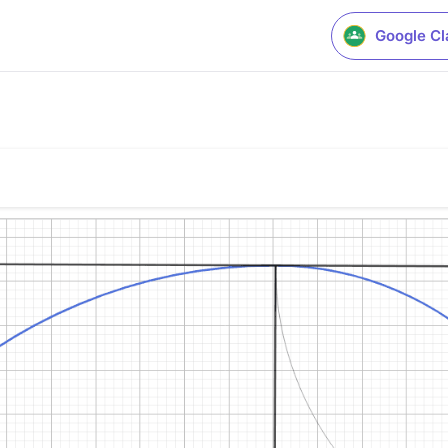
Google C