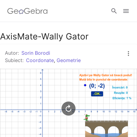
Google Classroom
AxisMate-Wally Gator
Autor:
Sorin Borodi
GeoGebra Classroom
Subiect:
Coordonate
,
Geometrie
Autentificare