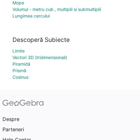
Море
Volumul - metru cub , multiplii si submultiplii
Lungimea cercului
Descoperă Subiecte
Limite
Vectori 3D (tridimensionali)
Piramidă
Prismă
Cosinus
Despre
Parteneri
Help Center