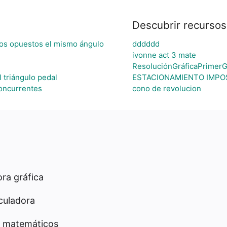
Descubrir recursos
ados opuestos el mismo ángulo
dddddd
ivonne act 3 mate
ResoluciónGráficaPrimer
l triángulo pedal
ESTACIONAMIENTO IMPO
concurrentes
cono de revolucion
ra gráfica
culadora
 matemáticos