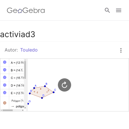
Google Classroom
activiad3
Autor:
Touledo
GeoGebra Classroom
Abrir sesión