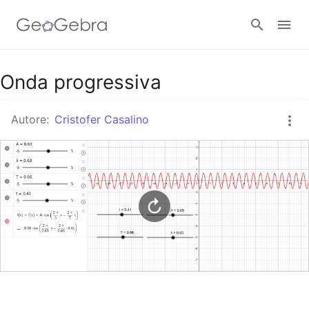
Google Classroom
Onda progressiva
Autore:
Cristofer Casalino
GeoGebra Classroom
Accedi