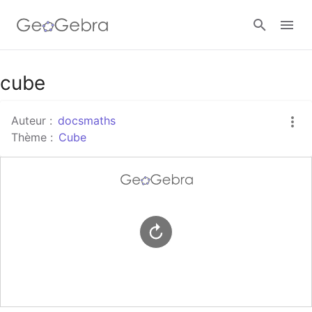
Google Classroom
cube
Auteur :
docsmaths
Classe GeoGebra
Thème :
Cube
Se connecter