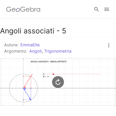
Google Classroom
Angoli associati - 5
Autore:
EmmaElle
GeoGebra Classroom
Argomento:
Angoli
,
Trigonometria
Accedi