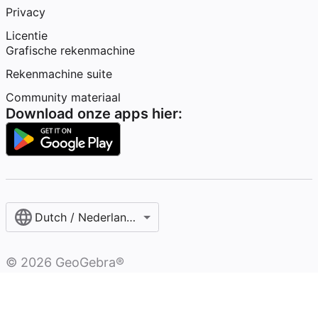
Privacy
Licentie
Grafische rekenmachine
Rekenmachine suite
Community materiaal
Download onze apps hier:
Dutch / Nederlands‎ (België)‎
©
2026
GeoGebra®