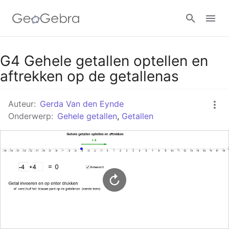
Google Classroom
G4 Gehele getallen optellen en
aftrekken op de getallenas
GeoGebra Klaslokaal
Auteur:
Gerda Van den Eynde
Onderwerp:
Gehele getallen
,
Getallen
Aanmelden