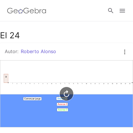
Google Classroom
El 24
Autor:
Roberto Alonso
GeoGebra Classroom
Abrir sesión