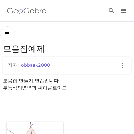
구글 클래스룸
모음집예제
개
지오지브라 클래스룸
요
모음집예제
저자:
obbaek2000
무게중심 작도
로그인
모음집 만들기 연습입니다.

부등식의영역과 싸이클로이드