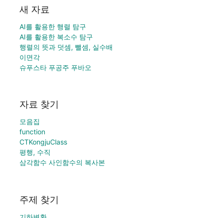
새 자료
AI를 활용한 행렬 탐구
AI를 활용한 복소수 탐구
행렬의 뜻과 덧셈, 뺄셈, 실수배
이면각
슈푸스타 푸공주 푸바오
자료 찾기
모음집
function
CTKongjuClass
평행, 수직
삼각함수 사인함수의 복사본
주제 찾기
기하변환