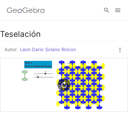
Google Classroom
Teselación
Autor:
Leon Dario Solano Rincon
GeoGebra Classroom
Abrir sesión