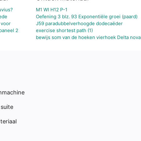
uvius?
M1 WI H12 P-1
ede
Oefening 3 blz. 93 Exponentiële groei (paard)
 voor
J59 paradubbelverhoogde dodecaëder
paneel 2
exercise shortest path (1)
bewijs som van de hoeken vierhoek Delta nova
enmachine
suite
eriaal