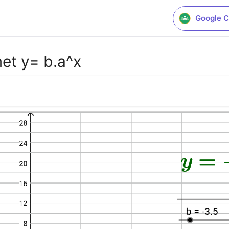
Google C
met y= b.a^x