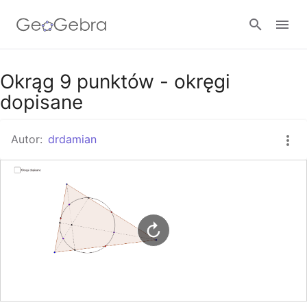
Google Classroom
Okrąg 9 punktów - okręgi
dopisane
GeoGebra Classroom
Autor:
drdamian
Zaloguj się