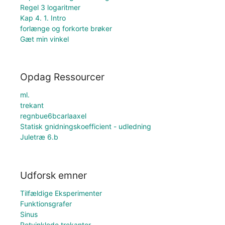
Regel 3 logaritmer
Kap 4. 1. Intro
forlænge og forkorte brøker
Gæt min vinkel
Opdag Ressourcer
ml.
trekant
regnbue6bcarlaaxel
Statisk gnidningskoefficient - udledning
Juletræ 6.b
Udforsk emner
Tilfældige Eksperimenter
Funktionsgrafer
Sinus
Retvinklede trekanter