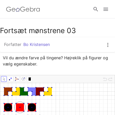
Google Classroom
Fortsæt mønstrene 03
Forfatter
Bo Kristensen
GeoGebra Classroom
Vil du ændre farve på tingene? Højreklik på figurer og 
vælg egenskaber.
Log ind