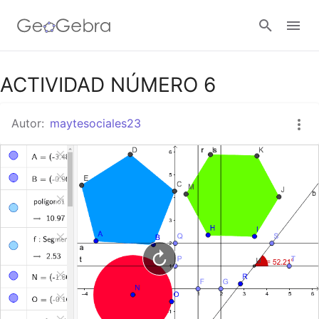
Google Classroom
ACTIVIDAD NÚMERO 6
Autor:
maytesociales23
GeoGebra Classroom
Abrir sesión