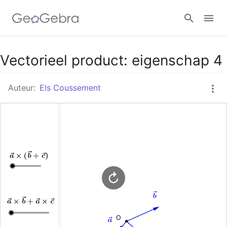
Google Classroom
Vectorieel product: eigenschap 4
Auteur:
Els Coussement
GeoGebra Klaslokaal
Aanmelden