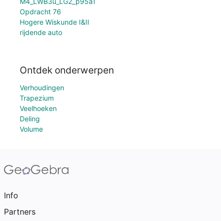
M4_LWB3u_LG2_p95a1
Opdracht 76
Hogere Wiskunde I&II
rijdende auto
Ontdek onderwerpen
Verhoudingen
Trapezium
Veelhoeken
Deling
Volume
Info
Partners