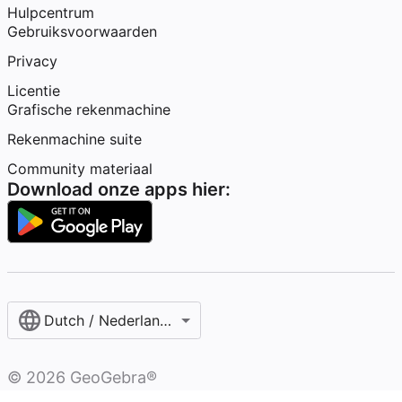
Hulpcentrum
Gebruiksvoorwaarden
Privacy
Licentie
Grafische rekenmachine
Rekenmachine suite
Community materiaal
Download onze apps hier:
Dutch / Nederlands‎ (België)‎
©
2026
GeoGebra®