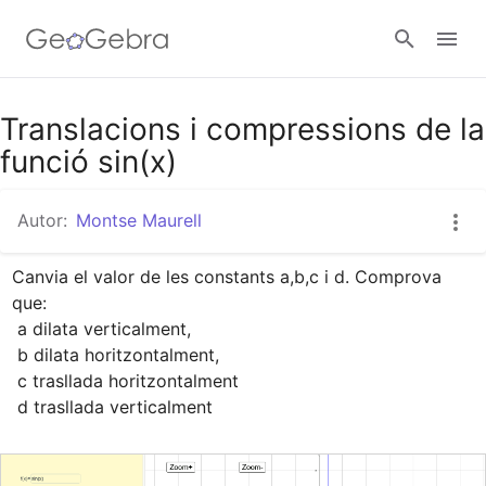
Google Classroom
Translacions i compressions de la
funció sin(x)
Aula GeoGebra
Autor:
Montse Maurell
Canvia el valor de les constants a,b,c i d. Comprova 
Valideu-vos
que:

 a dilata verticalment,

 b dilata horitzontalment, 

 c trasllada horitzontalment

 d trasllada verticalment