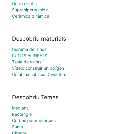
Gerro el·líptic
Suprahiperboloide
Ceràmica dinàmica
Descobriu materials
teorema del sinus
PUNTS ALINEATS
Taula de valors 1
Vídeo: construir un polígon
CombinacióLinealDeVectors
Descobriu Temes
Mediana
Rectangle
Corbes paramètriques
Suma
Cilindre