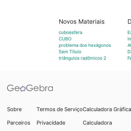
Novos Materiais
D
cuboesfera
E
CUBO
I
problema dos hexágonos
A
Sem Título
D
triângulos radômicos 2
F
Sobre
Termos de Serviço
Calculadora Gráfic
Parceiros
Privacidade
Calculadora