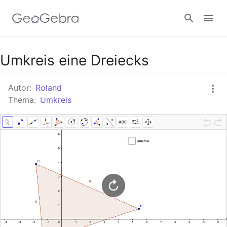
Google Classroom
Umkreis eine Dreiecks
Autor:
Roland
GeoGebra Classroom
Thema:
Umkreis
Anmelden